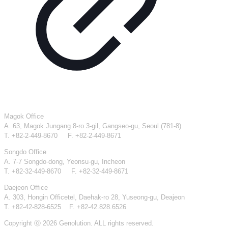
Magok Office
A. 63, Magok Jungang 8-ro 3-gil, Gangseo-gu, Seoul (781-8)
T. +82-2-449-8670 F. +82-2-449-8671
Songdo Office
A. 7-7 Songdo-dong, Yeonsu-gu, Incheon
T. +82-32-449-8670 F. +82-32-449-8671
Daejeon Office
A. 303, Hongin Officetel, Daehak-ro 28, Yuseong-gu, Deajeon
T. +82-42-828-6525 F. +82-42.828.6526
Copyright ⓒ 2026 Genolution. ALL rights reserved.