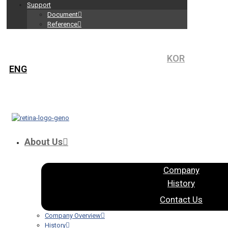
Support
Document
Reference
KOR
ENG
About Us
Company
History
Contact Us
Company Overview
History