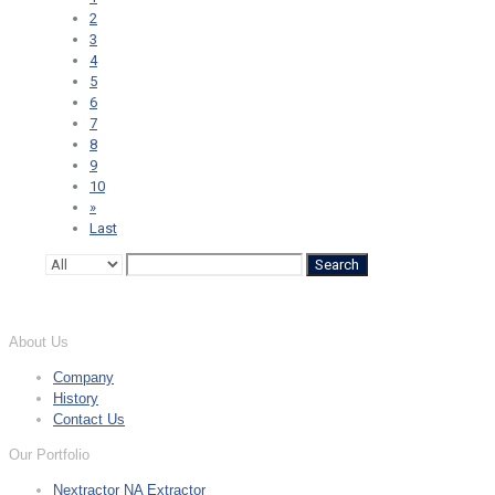
2
3
4
5
6
7
8
9
10
»
Last
Search
About Us
Company
History
Contact Us
Our Portfolio
Nextractor NA Extractor