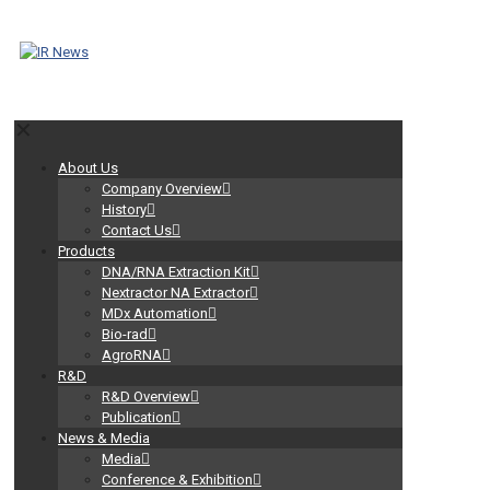
✕
About Us
Company Overview
History
Contact Us
Products
DNA/RNA Extraction Kit
Nextractor NA Extractor
MDx Automation
Bio-rad
AgroRNA
R&D
R&D Overview
Publication
News & Media
Media
Conference & Exhibition