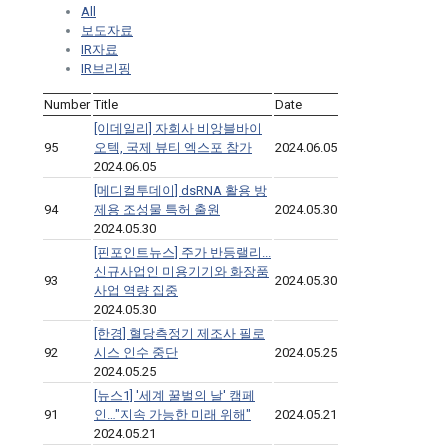
All
보도자료
IR자료
IR브리핑
Number
Title
Date
[이데일리] 자회사 비앙블바이
95
오텍, 국제 뷰티 엑스포 참가
2024.06.05
2024.06.05
[메디컬투데이] dsRNA 활용 방
94
제용 조성물 특허 출원
2024.05.30
2024.05.30
[핀포인트뉴스] 주가 반등랠리...
신규사업인 미용기기와 화장품
93
2024.05.30
사업 역량 집중
2024.05.30
[한경] 혈당측정기 제조사 필로
92
시스 인수 중단
2024.05.25
2024.05.25
[뉴스1] '세계 꿀벌의 날' 캠페
91
인…"지속 가능한 미래 위해"
2024.05.21
2024.05.21