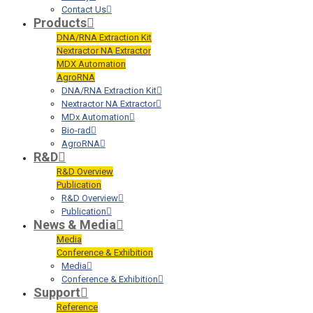
Contact Us
Products
DNA/RNA Extraction Kit
Nextractor NA Extractor
MDX Automation
AgroRNA
DNA/RNA Extraction Kit
Nextractor NA Extractor
MDx Automation
Bio-rad
AgroRNA
R&D
R&D Overview
Publication
R&D Overview
Publication
News & Media
Media
Conference & Exhibition
Media
Conference & Exhibition
Support
Reference