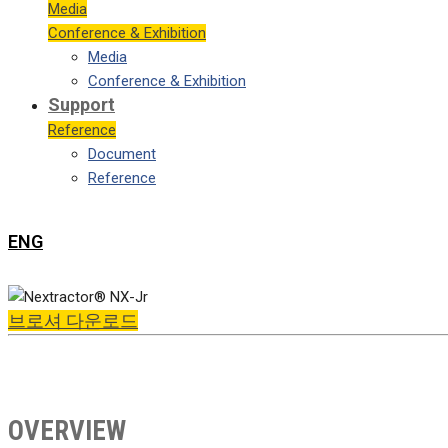
Media
Conference & Exhibition
Media
Conference & Exhibition
Support
Reference
Document
Reference
ENG
브로셔 다운로드
OVERVIEW