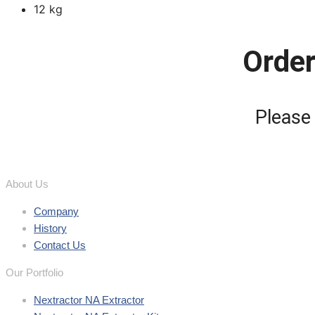
12 kg
Order
Please
About Us
Company
History
Contact Us
Our Portfolio
Nextractor NA Extractor