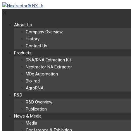
✕
About Us
Company Overview
History
Contact Us
Products
DNA/RNA Extraction Kit
Nextractor NA Extractor
MDx Automation
Bio-rad
AgroRNA
R&D
R&D Overview
Publication
News & Media
Media
Conference & Exhibition