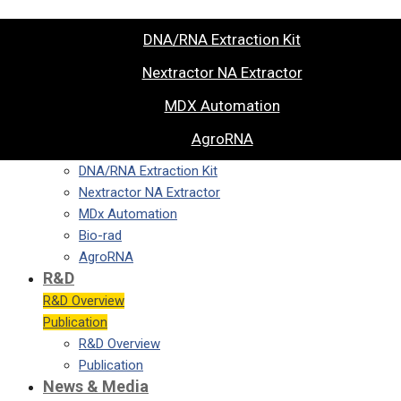
DNA/RNA Extraction Kit
Nextractor NA Extractor
MDX Automation
AgroRNA
DNA/RNA Extraction Kit
Nextractor NA Extractor
MDx Automation
Bio-rad
AgroRNA
R&D
R&D Overview
Publication
R&D Overview
Publication
News & Media