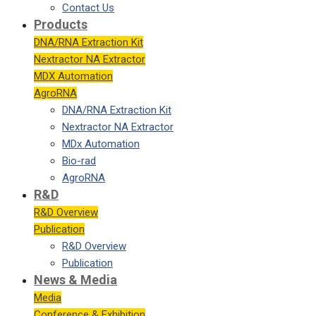
Contact Us
Products
DNA/RNA Extraction Kit
Nextractor NA Extractor
MDX Automation
AgroRNA
DNA/RNA Extraction Kit
Nextractor NA Extractor
MDx Automation
Bio-rad
AgroRNA
R&D
R&D Overview
Publication
R&D Overview
Publication
News & Media
Media
Conference & Exhibition