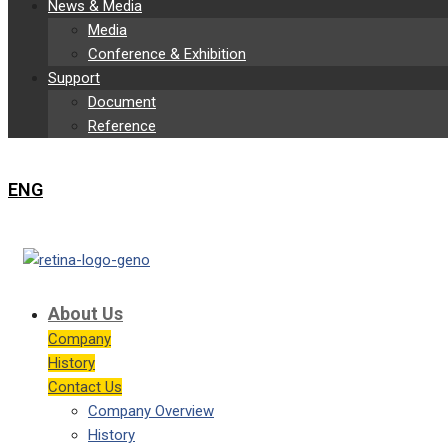
News & Media
Media
Conference & Exhibition
Support
Document
Reference
ENG
About Us
Company
History
Contact Us
Company Overview
History