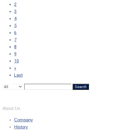
2
3
4
5
6
7
8
9
10
»
Last
Search
About Us
Company
History