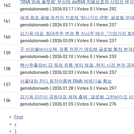
"RNA 범용 플랫폼' 부상에 dsRNA 작물보호제 사업성 부각
162
genolutionweb
|
2026.03.17
|
Votes 0
|
Views 292
세계 최초 꿀벌 유전자 치료제 ‘허니가드-R액’, 글로벌 무대
161
genolutionweb
|
2026.03.11
|
Votes 0
|
Views 257
김기옥 대표, 최대주주 변경 후 자사주 매수…“기업가치 회
160
genolutionweb
|
2026.03.09
|
Votes 0
|
Views 237
子 비앙블바이오텍, 유통 전문가 영입해 글로벌 확장 본격
159
genolutionweb
|
2026.02.10
|
Votes 0
|
Views 253
핵산추출장비 日 독점 유통 계약 체결…현지 시장 본격 공
158
genolutionweb
|
2026.02.03
|
Votes 0
|
Views 257
서울대와 잔디 동전마름병 RNAi 방제기술 확보
157
genolutionweb
|
2026.01.28
|
Votes 0
|
Views 297
김기옥·김민이 공동대표 체제 출범…‘글로벌 그린바이오 리
156
genolutionweb
|
2026.01.05
|
Votes 0
|
Views 276
First
«
1