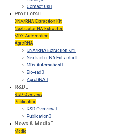
Contact Us
Products
DNA/RNA Extraction Kit
Nextractor NA Extractor
MDX Automation
AgroRNA
DNA/RNA Extraction Kit
Nextractor NA Extractor
MDx Automation
Bio-rad
AgroRNA
R&D
R&D Overview
Publication
R&D Overview
Publication
News & Media
Media