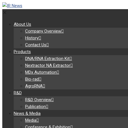
✕
About Us
Company Overview
History
Contact Us
Products
DNA/RNA Extraction Kit
Nextractor NA Extractor
MDx Automation
Bio-rad
AgroRNA
R&D
R&D Overview
Publication
News & Media
Media
Conference & Exhibition