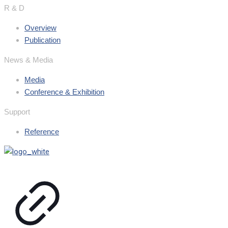
R & D
Overview
Publication
News & Media
Media
Conference & Exhibition
Support
Reference