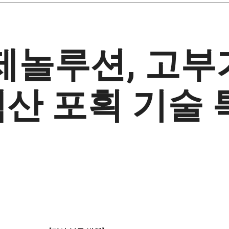
 제놀루션, 고부
산 포획 기술 