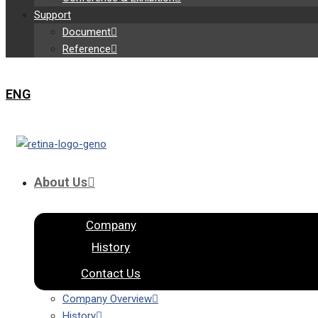
Support
Document
Reference
ENG
About Us
Company
History
Contact Us
Company Overview
History