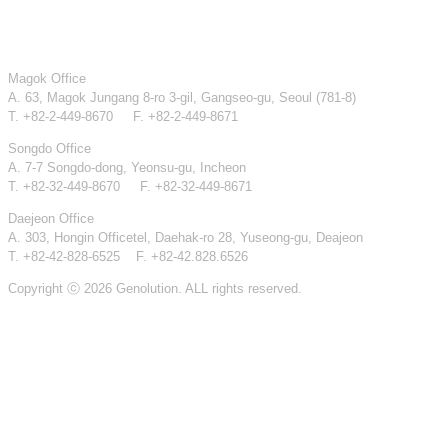
Magok Office
A. 63, Magok Jungang 8-ro 3-gil, Gangseo-gu, Seoul (781-8)
T. +82-2-449-8670 F. +82-2-449-8671
Songdo Office
A. 7-7 Songdo-dong, Yeonsu-gu, Incheon
T. +82-32-449-8670 F. +82-32-449-8671
Daejeon Office
A. 303, Hongin Officetel, Daehak-ro 28, Yuseong-gu, Deajeon
T. +82-42-828-6525 F. +82-42.828.6526
Copyright ⓒ 2026 Genolution. ALL rights reserved.