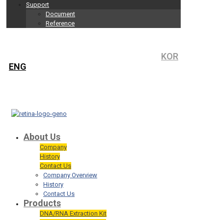
Support
Document
Reference
KOR
ENG
About Us
Company
History
Contact Us
Company Overview
History
Contact Us
Products
DNA/RNA Extraction Kit